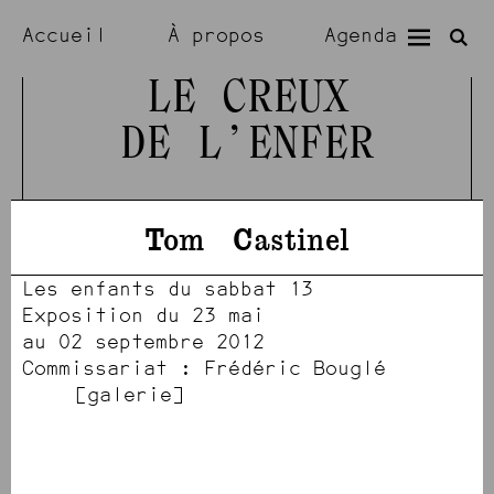
Accueil
À propos
Agenda
Expositions
Résidences
LE CREUX
DE L’ENFER
Visiter
Artistes
Tom
Castinel
Les enfants du sabbat 13
Exposition du 23 mai
au 02 septembre 2012
Commissariat : Frédéric Bouglé
[1412]
[1417]
[1421]
[1422]
[1418]
[1419]
[1413]
[1416]
[1423]
[1420]
[1414]
[1415]
[1410]
galerie