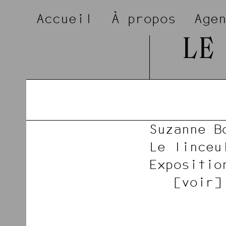
Accueil
À propos
Age
LE
Suzanne B
Le linceu
Expositio
voir