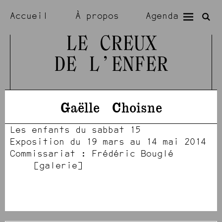
Accueil
À propos
Agenda
Expositions
Résidences
LE CREUX
DE L’ENFER
Visiter
Artistes
Gaëlle
Choisne
Les enfants du sabbat 15
Exposition du 19 mars au 14 mai 2014
Commissariat : Frédéric Bouglé
[964]
[968]
[967]
[954]
[957]
[958]
[960]
[965]
[966]
[959]
[969]
[970]
[961]
[955]
[956]
[962]
galerie