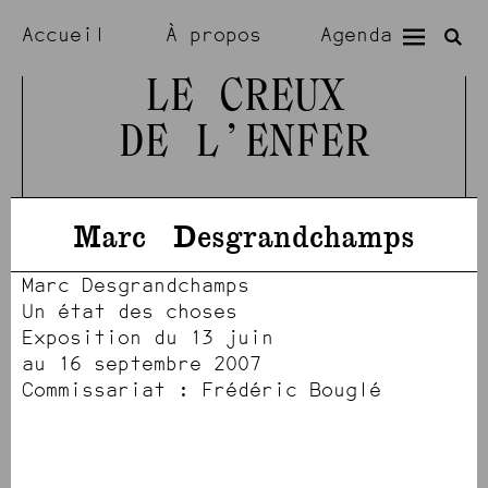
Accueil
À propos
Agenda
Expositions
Résidences
LE CREUX
DE L’ENFER
Visiter
Artistes
Marc
Desgrandchamps
Marc Desgrandchamps
Un état des choses
Exposition du 13 juin
au 16 septembre 2007
Commissariat : Frédéric Bouglé