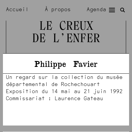
Accueil
À propos
Agenda
Expositions
Résidences
LE CREUX
DE L’ENFER
Visiter
Artistes
Philippe
Favier
Un regard sur la collection du musée
départemental de Rochechouart
Exposition du 14 mai au 21 juin 1992
Commissariat : Laurence Gateau