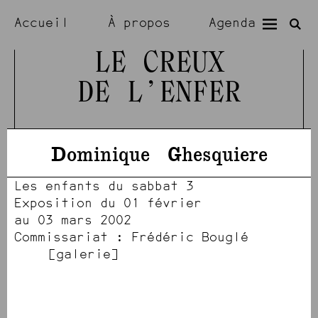
Accueil
À propos
Agenda
Expositions
Résidences
LE CREUX
DE L’ENFER
Visiter
Artistes
Dominique
Ghesquiere
Les enfants du sabbat 3
Exposition du 01 février
au 03 mars 2002
Commissariat : Frédéric Bouglé
[1430]
[1431]
[1425]
[1427]
[1428]
[1432]
[1434]
[1426]
[1424]
[1429]
[1435]
galerie