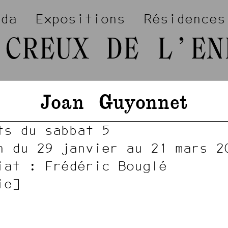
nda
Expositions
Résidences
 CREUX DE L’EN
Joan
Guyonnet
ts du sabbat 5
n du 29 janvier au 21 mars 2
iat : Frédéric Bouglé
[1337]
[1343]
[1335]
[1341]
[1339]
[1347]
[1340]
[1346]
[1348]
[1338]
[1342]
[1333]
[1344]
[1334]
[1345]
ie