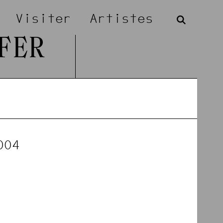
Visiter
Artistes
FER
004