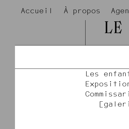
Accueil
À propos
Age
LE
Les enfan
Expositio
Commissar
galer