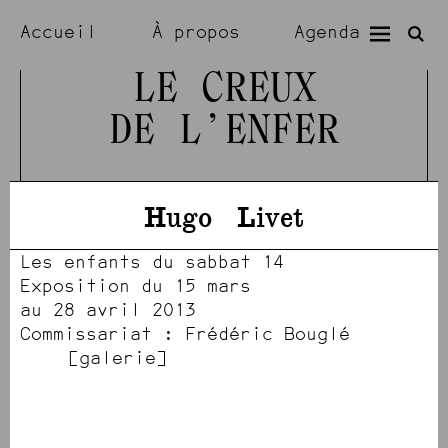
Accueil
À propos
Agenda
Expositions
Résidences
LE CREUX
DE L’ENFER
Visiter
Artistes
Hugo
Livet
Les enfants du sabbat 14
Exposition du 15 mars
au 28 avril 2013
Commissariat : Frédéric Bouglé
[977]
[973]
[972]
[984]
[971]
[974]
[982]
[975]
[978]
[981]
[983]
[980]
[979]
galerie