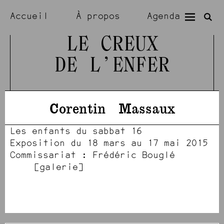
Accueil
À propos
Agenda
Expositions
Résidences
LE CREUX
DE L’ENFER
Visiter
Artistes
Corentin
Massaux
Les enfants du sabbat 16
Exposition du 18 mars au 17 mai 2015
Commissariat : Frédéric Bouglé
[950]
[949]
[947]
[946]
[951]
[952]
[948]
[941]
[942]
[940]
[943]
[944]
[945]
galerie