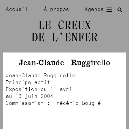
Accueil
À propos
Agenda
Expositions
Résidences
LE CREUX
DE L’ENFER
Visiter
Artistes
Jean-Claude
Ruggirello
Jean-Claude Ruggirello
Principe actif
Exposition du 11 avril
au 13 juin 2004
Commissariat : Frédéric Bouglé