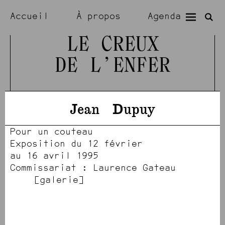
Accueil
À propos
Agenda
Expositions
Résidences
LE CREUX
DE L’ENFER
Visiter
Artistes
Jean
Dupuy
Pour un couteau
Exposition du 12 février
au 16 avril 1995
Commissariat : Laurence Gateau
[1532]
galerie