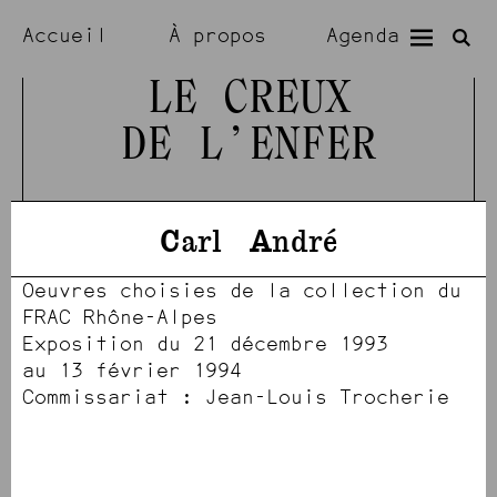
Accueil
À propos
Agenda
Expositions
Résidences
LE CREUX
DE L’ENFER
Visiter
Artistes
Carl
André
Oeuvres choisies de la collection du
FRAC Rhône-Alpes
Exposition du 21 décembre 1993
au 13 février 1994
Commissariat : Jean-Louis Trocherie