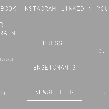
EBOOK
INSTAGRAM
LINKEDIN
YOU
R
RAIN
L
PRESSE
du
ussat
E
ENSEIGNANTS
NEWSLETTER
fr
d