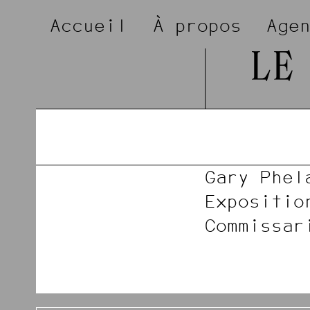
Accueil
À propos
Age
LE
Gary Phel
Expositio
Commissar