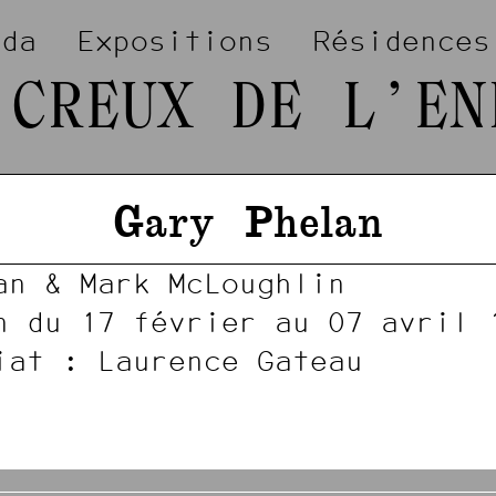
nda
Expositions
Résidences
 CREUX DE L’EN
Gary
Phelan
an & Mark McLoughlin
n du 17 février au 07 avril 
iat : Laurence Gateau