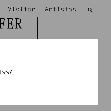
Visiter
Artistes
FER
1996