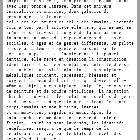
palpitent, respirent, transpirent et communiquent
avec leur propre langage. Dans cet univers
surréaliste et onirique, deux galeries de
personnages s’affrontent :
celle des sculptures et celle des humains, incarnés
tour à tour par l’artiste elle-même, qui se met en
scène et se travestit au gré de la narration en
incarnant une myriade de personnages de classes
sociales, d’âges et de genres différents. Du pilote
blessé à la femme élégante en passant par le
dormeur en pyjama et l’adolescent à l’appareil
dentaire, elle remet en question la construction
identitaire et sa représentation. Entre tendresse,
violence et curiosité enfantine, les sculptures
métalliques touchent, caressent, blessent et
soignent la peau de l’artiste, qui devient elle-
même un objet, une sculpture manipulée, recouverte
de peinture et de poudre métallique. La narration
cherche à subvertir les relations usuelles de genre
et de pouvoir et à questionner la frontière entre
corps humains et non-humains, inertes
et en mouvement, rigides et mous. Après la
catastrophe, comme dans une oeuvre de science-
fiction, les rôles sont inversés, les identités
redéfinies, jusqu’à ce que le temps de la
renaissance arrive, par le biais du réveil des
rescapés de l’accident.