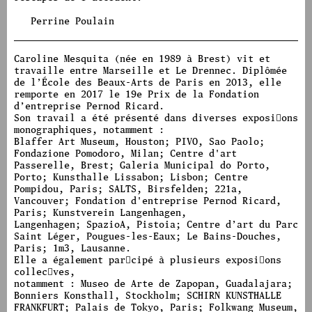
Perrine Poulain
Caroline Mesquita (née en 1989 à Brest) vit et
travaille entre Marseille et Le Drennec. Diplômée
de l’École des Beaux-Arts de Paris en 2013, elle
remporte en 2017 le 19e Prix de la Fondation
d’entreprise Pernod Ricard.
Son travail a été présenté dans diverses exposi􀆟ons
monographiques, notamment :
Blaffer Art Museum, Houston; PIVO, Sao Paolo;
Fondazione Pomodoro, Milan; Centre d'art
Passerelle, Brest; Galeria Municipal do Porto,
Porto; Kunsthalle Lissabon; Lisbon; Centre
Pompidou, Paris; SALTS, Birsfelden; 221a,
Vancouver; Fondation d'entreprise Pernod Ricard,
Paris; Kunstverein Langenhagen,
Langenhagen; SpazioA, Pistoia; Centre d’art du Parc
Saint Léger, Pougues-les-Eaux; Le Bains-Douches,
Paris; 1m3, Lausanne.
Elle a également par􀆟cipé à plusieurs exposi􀆟ons
collec􀆟ves,
notamment : Museo de Arte de Zapopan, Guadalajara;
Bonniers Konsthall, Stockholm; SCHIRN KUNSTHALLE
FRANKFURT; Palais de Tokyo, Paris; Folkwang Museum,