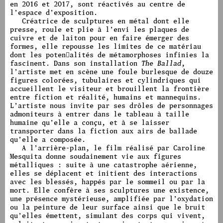
en 2016 et 2017, sont réactivés au centre de
l’espace d’exposition.
Créatrice de sculptures en métal dont elle
presse, roule et plie à l’envi les plaques de
cuivre et de laiton pour en faire émerger des
formes, elle repousse les limites de ce matériau
dont les poten􀆟alités de métamorphoses infinies la
fascinent. Dans son installation
The Ballad
,
l’artiste met en scène une foule burlesque de douze
figures colorées, tubulaires et cylindriques qui
accueillent le visiteur et brouillent la frontière
entre fiction et réalité, humains et mannequins.
L’artiste nous invite par ses drôles de personnages
admoniteurs à entrer dans le tableau à taille
humaine qu’elle a conçu, et à se laisser
transporter dans la fiction aux airs de ballade
qu’elle a composée.
A l’arrière-plan, le film réalisé par Caroline
Mesquita donne soudainement vie aux figures
métalliques : suite à une catastrophe aérienne,
elles se déplacent et initient des interactions
avec les blessés, happés par le sommeil ou par la
mort. Elle confère à ses sculptures une existence,
une présence mystérieuse, amplifiée par l’oxydation
ou la peinture de leur surface ainsi que le bruit
qu’elles émettent, simulant des corps qui vivent,