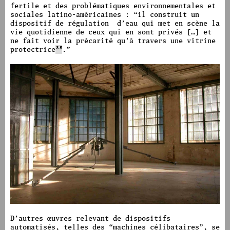
fertile et des problématiques environnementales et
sociales latino-américaines :
“
il construit un
dispositif de régulation
d’eau qui met en scène la
vie quotidienne de ceux qui en sont privés […] et
ne fait voir la précarité qu’à travers une vitrine
protectrice
35
.
”
image #1592
D’autres œuvres relevant de dispositifs
automatisés, telles des
“
machines célibataires
”
, se