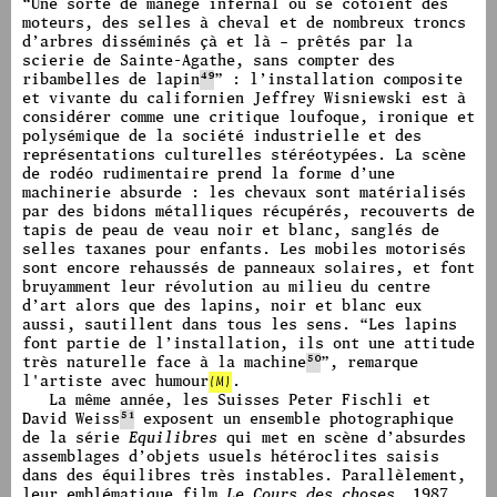
“
Une sorte de manège infernal où se côtoient des
moteurs, des selles à cheval et de nombreux troncs
d’arbres disséminés çà et là – prêtés par la
scierie de Sainte-Agathe, sans compter des
ribambelles de lapin
49
” :
l’installation composite
et vivante du californien Jeffrey Wisniewski est à
considérer comme une critique loufoque, ironique et
polysémique de la société industrielle et des
représentations culturelles stéréotypées. La scène
de rodéo rudimentaire prend la forme d’une
machinerie absurde : les chevaux sont matérialisés
par des bidons métalliques récupérés, recouverts de
tapis de peau de veau noir et blanc, sanglés de
selles taxanes pour enfants. Les mobiles motorisés
sont encore rehaussés de panneaux solaires, et font
bruyamment leur révolution au milieu du centre
d’art alors que des lapins, noir et blanc eux
aussi, sautillent dans tous les sens.
“
Les lapins
font partie de l’installation, ils ont une attitude
très naturelle face à la machine
50
”, remarque
l'artiste avec humour
(M)
.
La même année, les Suisses Peter Fischli et
David Weiss
51
exposent un ensemble photographique
de la série
Equilibres
qui met en scène d’absurdes
assemblages d’objets usuels hétéroclites saisis
dans des équilibres très instables. Parallèlement,
leur emblématique film
Le
Cours des choses
, 1987,