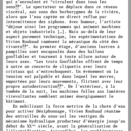
qui s’enroulent et
“
circulent dans tous les
sens
23
”.
Le spectateur se déplace dans ce réseau
viscéral, aux sons des borborygmes de la rivière,
alors que l’eau captée en direct reflue par
intermittence des siphons. Avec humour, l’artiste
“
déjoue ainsi les programmes qui animent machines
et objets industriels […].
Mais au-delà de leur
aspect purement technique, les expérimentations de
Vivien Roubaud ramènent
la mécanique du côté des
vivants
24
”.
Au premier étage, d’anciens lustres à
pampilles sont encapsulés dans des ballons
gonflables et tournent à toute allure autour de
leurs axes.
“
Les trois
Gonflables
offrent de temps
à autre un concerto de cliquetis avec leurs
cristaux qui s’entrechoquent.
Un événement où la
tension est palpable et dans lequel les œuvres,
emportées par leurs mouvements, flirtent avec leur
propre autodestruction
25
”.
De l’extérieur, à la
tombée de la nuit, les machines folles aux lumières
virevoltantes semblent animer énergiquement le
bâtiment.
En mobilisant la force motrice de la chute d’eau
pour activer
Désiphonnage
, Vivien Roubaud réanime
des entrailles du sous-sol les vestiges du
mécanisme hydraulique producteur d’énergie jusqu’au
début du XX
siècle, avant la généralisation de
ème