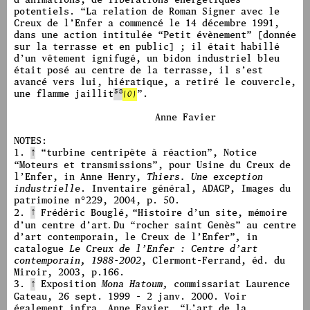
potentiels.
“
La relation de Roman Signer avec le
Creux de l’Enfer a commencé le 14 décembre 1991,
dans une action intitulée “
Petit évènement
”
[donnée
sur la terrasse et en public] ; il était habillé
d’un vêtement ignifugé, un bidon industriel bleu
était posé au centre de la terrasse, il s’est
avancé vers lui, hiératique, a retiré le couvercle,
une flamme
jaillit
58
(O)
”.
Anne Favier
NOTES:
1.
“
↑
turbine centripète à réaction
”
, Notice
“
Moteurs et transmissions
”
, pour Usine du Creux de
l’Enfer, in Anne Henry,
Thiers. Une exception
industrielle
. Inventaire général, ADAGP, Images du
patrimoine n°229, 2004, p. 50.
↑
2.
Frédéric Bouglé,
“
Histoire d’un site, mémoire
.
d’un centre d’art
Du “rocher saint Genès” au centre
d’art contemporain, le Creux de l’Enfer
”
,
in
catalogue
Le Creux de l’Enfer : Centre d’art
contemporain, 1988-2002
,
Clermont-Ferrand, éd. du
Miroir, 2003,
p.166.
3.
↑
Exposition
Mona Hatoum,
commissariat Laurence
Gateau, 26 sept. 1999 - 2 janv. 2000. Voir
également infra, Anne Favier,
“
L’art de la