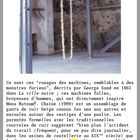
image #1216
Ce sont ces “rouages des machines, semblables à des
monstres furieux
”
, décrits par George Sand en 1861
dans
La ville noire
; ces machines folles,
broyeuses d’hommes, qui ont directement inspiré
Mona Hatoum
3
.
Chaîne
(1999) est un assemblage de
gants de cuir beige cousus les uns aux autres et
enroulés autour des vestiges d’une poulie. Les
parentés formelles avec les traditionnelles
courroies de cuir suggèrent
“bien plus l’accident
du travail (fréquent, pour ne pas dire journalier,
dans les usines de coutellerie au XIX
siècle) que
ème