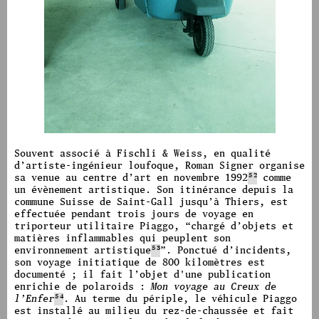
image #1210
image #1212
image #1599
image #1600
Souvent associé à Fischli & Weiss, en qualité
d’artiste-ingénieur loufoque, Roman Signer organise
sa venue au centre d’art en novembre 1992
52
comme
un évènement artistique.
Son itinérance depuis la
commune Suisse de Saint-Gall jusqu’à Thiers, est
effectuée pendant trois jours de voyage en
triporteur utilitaire Piaggo,
“
chargé d’objets et
matières inflammables qui peuplent son
environnement artistique
53
”.
Ponctué d’incidents,
son voyage initiatique de 800
kilomètres est
documenté ; il fait l’objet d'une publication
enrichie de polaroids :
Mon voyage au Creux de
l’Enfer
54
.
Au terme du périple, le véhicule Piaggo
est installé au milieu du rez-de-chaussée et fait