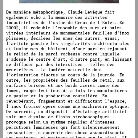
image #1108
De manière métaphorique, Claude Lévêque fait
également écho à la mémoire des activités
industrielles de l’usine du Creux de l’Enfer.
En
2000
7
, il redouble l’ensemble des murs et baies
vitrées intérieurs de monumentales feuilles d’inox
plissées, décalées les unes des autres. Ainsi,
l’artiste ponctue les singularités architecturales
et lumineuses du bâtiment, d’une part en rejouant
le relief de la paroi rocheuse contre laquelle
s’adosse le centre d’art, d’autre part, en laissant
se diffuser par des interstices – telles des
meurtrières – la lumière naturelle dont
l’orientation fluctue au cours de la journée. En
outre, les propriétés des feuilles de métal, aux
surfaces brisées et aux bords acérés comme des
lames, rappellent tout à la fois les manufactures
de papier et la production coutelière. En
réverbérant, fragmentant et diffractant l’espace,
l’inox froissé opère comme une machinerie optique.
De surcroît, un dispositif d’éclairage artificiel –
soit une dizaine de flashs stroboscopiques –
provoque selon un rythme régulier d’intenses
percutions lumineuses qui font silencieusement
ressusciter le souvenir des chocs assourdissants
des marteaux, et marteaux-pilons sur le métal.
“[…