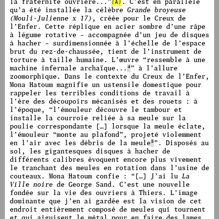
la fraternité ouvrière...
”
(A)
.
C’est en parallèle
qu’a été installée la célèbre
Grande broyeuse
(Mouli-Julienne x 17)
, créée pour le Creux de
l’Enfer. Cette réplique en acier sombre d’une râpe
à légume rotative – accompagnée d’un jeu de disques
à hacher – surdimensionnée à l’échelle de l’espace
brut du rez-de-chaussée, tient de l’instrument de
torture à taille humaine.
L’œuvre
“
ressemble à une
machine infernale archaïque...
4
”
à l’allure
zoomorphique. Dans le contexte du Creux de l’Enfer,
Mona Hatoum magnifie un ustensile domestique pour
rappeler les terribles conditions de travail à
l’ère des découpoirs mécanisés et des rouets : à
l’époque,
“l’émouleur découvre le tambour et
installe la courroie reliée à sa meule sur la
poulie correspondante […] lorsque la meule éclate,
l’émouleur “monte au plafond”, projeté violemment
en l’air avec les débris de la meule
5
”. Disposés au
sol, les gigantesques disques à hacher de
différents calibres évoquent encore plus vivement
le tranchant des meules en rotation dans l’usine de
couteaux. Mona Hatoum confie : “[…] J’ai lu
La
Ville noire
de George Sand. C’est une nouvelle
fondée sur la vie des ouvriers à Thiers. L’image
dominante que j’en ai gardée est la vision de cet
endroit entièrement composé de meules qui tournent
et qui aiguisent le métal pour en faire des lames