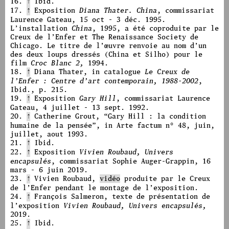
16.
Ibid.
↑
17.
↑
Exposition
Diana Thater.
China
, commissariat
Laurence Gateau, 15 oct - 3 déc. 1995.
L’installation
China
, 1995, a été coproduite par le
Creux de l’Enfer et The Renaissance Society de
Chicago. Le titre de l’œuvre renvoie au nom d’un
des deux loups dressés (China et Silho) pour le
film
Croc Blanc 2,
1994.
18.
↑
Diana Thater, in catalogue
Le Creux de
l’Enfer : Centre d’art contemporain, 1988-2002
,
Ibid., p. 215.
19.
↑
Exposition
Gary Hill
, commissariat Laurence
Gateau, 4 juillet - 13 sept. 1992.
20.
↑
Catherine Grout,
“
Gary Hill : la condition
humaine de la pensée
”
, in Arte factum n° 48, juin,
juillet, aout 1993.
21.
↑
Ibid.
22.
↑
Exposition
Vivien Roubaud, Univers
encapsulés
, commissariat Sophie Auger-Grappin, 16
mars - 6 juin 2019.
23.
↑
Vivien Roubaud,
vidéo
produite par le Creux
de l’Enfer pendant le montage de l’exposition.
24.
↑
François Salmeron, texte de présentation de
l’exposition
Vivien Roubaud, Univers encapsulés,
2019.
25.
↑
Ibid.