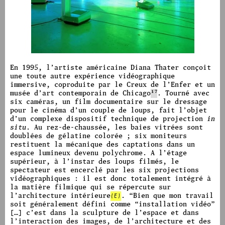
image #1616
En 1995, l’artiste américaine Diana Thater conçoit
une toute autre expérience vidéographique
immersive, coproduite par le Creux de l’Enfer et un
musée d’art contemporain de Chicago
17
.
Tourné avec
six caméras, un film documentaire sur le dressage
pour le cinéma d’un couple de loups, fait l’objet
d’un complexe dispositif technique de projection
in
situ
. Au rez-de-chaussée, les baies vitrées sont
doublées de gélatine colorée ; six moniteurs
restituent la mécanique des captations dans un
espace lumineux devenu polychrome.
A l’étage
supérieur, à l’instar des loups filmés, le
spectateur est encerclé par les six projections
vidéographiques : il est donc totalement intégré à
la matière filmique qui se répercute sur
l’architecture intérieure
(E)
. “Bien que mon travail
soit généralement défini comme “installation vidéo”
[…] c’est dans la sculpture de l’espace et dans
l’interaction des images, de l’architecture et des