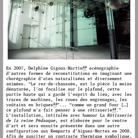
image #1789
En 2007, Delphine Gigoux-Martin
43
scénographie
d’autres formes de reconstitutions en imaginant une
chorégraphie d’oies naturalisées et diversement
animées.
“
Le rez-de-chaussée, est la pièce la moins
dénaturée, l’on focalise sur le plafond, cette
partie haute qui a gardé l’esprit du lieu, avec les
traces de machines, les roues des engrenages, les
voûtains en briques
44
”...
“
comme un grand four […]
ce plafond m’a fait penser à une rôtisserie
45
.
”
L’installation, intitulée avec humour
La Rôtisserie
de la reine Pédauque,
est élaborée pour le centre
d’art et
sera ensuite présentée dans une autre
configuration aux Remparts d’Aigues-Mortes en 2008.
Afin de susciter un contraste thermique symbolique,