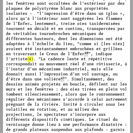
les fenêtres sont occultées de l’extérieur par des
plaques de polystyrène blanc aux propriétés
isolantes –
“
l’impression d’être dans un igloo »,
alors qu’à l’intérieur sont suggérées les flammes
de l’Enfer… lentement, treize oies taxidermisées
tournent en décalé et en continu, transpercées par
de véritables tournebroches mécaniques de
différentes hauteurs, dont les dimensions ont été
adaptées à l’échelle du lieu,
“
comme si [les oies]
avaient été instantanément embrochées et grillées
en traversant le Creux de l’Enfer
46
”,
indique
l'artiste
(K)
.
“
La cadence lente et répétitive
correspondait au mouvement réel d’une rôtisserie, à
l’instar d’un mécanisme industriel, mais elle
donnait aussi l’impression d’un vol sauvage, ou
d’être dans une volière
47
”.
Simultanément, des
dessins animés projetés en boucle, défilent sur les
murs et les fenêtres : des oies tirées en plein vol
tombent silencieusement, alors que le ronronnement
régulier des mécanismes s’accorde à celui autrement
prégnant de la rivière. Invité à circuler sous les
volatiles en rotation, et au milieu des
projections, le spectateur s’incorpore aux
différents dispositifs cinétiques. Le rituel du
vernissage donne lieu à une performance dinatoire :
de grands plateaux suspendus aux plafonds – garnis