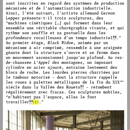
sont inscrites en regard des systèmes de production
mécanisée et de l’automatisation industrielle.
Ainsi, l’été suivant, l’artiste allemand Gereon
Lepper présente-t-il trois sculptures, des
“
machines cinétiques […] qui forment dans leur
ensemble une véritable chorégraphie vivante, et qui
rythme son souffle et sa gestuelle dans les
profondeurs rocailleuses d’un temps industriel
36
.
”
Au premier étage,
Black Widow
, animée par un
mécanisme à air comprimé, ressemble à une araignée
géante dont la structure s’ouvre et se ferme dans
un mouvement ascensionnel jusqu’au plafond. Au rez-
de-chaussée
L’Appel des montagnes
, un imposant
cylindre en acier ajouré, entraine lentement des
blocs de roche.
Les lourdes pierres charriées par
le tambour motorisé – dont la structure rappelle
les roues à palettes métalliques de la fin du XIX
ème
siècle dans la Vallée des Rouets
37
– retombent
régulièrement avec fracas.
Ces sculptures mobiles,
“
n’habitent pas l’espace, elles le font
travailler
38
(I)
.
”