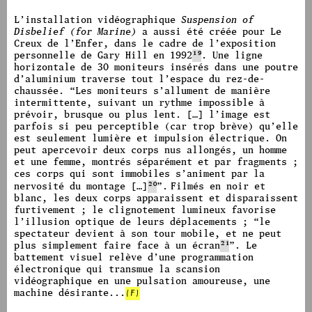
image #1787
L’installation vidéographique
Suspension of
Disbelief (for Marine)
a aussi été créée pour Le
Creux de l’Enfer, dans le cadre de l’exposition
personnelle de Gary Hill en 1992
19
. Une ligne
horizontale de 30 moniteurs insérés dans une poutre
d’aluminium traverse tout l’espace du rez-de-
chaussée. “Les moniteurs s’allument de manière
intermittente, suivant un rythme impossible à
prévoir, brusque ou plus lent. […] l’image est
parfois si peu perceptible (car trop brève) qu’elle
est seulement lumière et impulsion électrique.
On
peut apercevoir deux corps nus allongés, un homme
et une femme, montrés séparément et par fragments ;
ces corps qui sont immobiles s’animent par la
nervosité du montage […]
20
”.
Filmés en noir et
blanc, les deux corps apparaissent et disparaissent
furtivement ; le clignotement lumineux favorise
l’illusion optique de leurs déplacements ;
“le
spectateur devient à son tour mobile, et ne peut
plus simplement faire face à un écran
21
”.
Le
battement visuel relève d’une programmation
électronique qui transmue la scansion
vidéographique en une pulsation amoureuse, une
machine désirante...
(F)