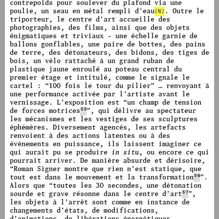
contrepoids pour soulever du plafond via une
poulie, un seau en métal rempli
d'eau
(N)
.
Outre le
triporteur, le centre d’art accueille des
photographies, des films, ainsi que des objets
énigmatiques et triviaux – une échelle garnie de
ballons gonflables, une paire de bottes, des pains
de terre, des détonateurs, des bidons, des tiges de
bois, un vélo rattaché à un
grand ruban de
plastique jaune enroulé au poteau central du
premier étage et intitulé, comme le signale le
cartel :
“
100 fois le tour du pilier
”
… renvoyant à
une performance activée par l’artiste avant le
vernissage. L’exposition est
“
un champ de tension
de forces motrices
55
”,
qui délivre au spectateur
les mécanismes et les vestiges de ses sculptures
éphémères. Diversement agencés, les artefacts
renvoient à des actions latentes ou à des
évènements en puissance, ils laissent imaginer ce
qui aurait pu se produire
in situ
, ou encore ce qui
pourrait arriver.
De manière absurde et dérisoire,
“
Roman Signer montre que rien n’est statique, que
tout est dans le mouvement et la transformation
56
”.
Alors que
“
toutes les 30 secondes, une détonation
sourde et grave résonne dans le centre d’art
57
”,
les
objets à l’arrêt sont comme en instance de
changements d’états, de modifications,
d’animations, de libérations énergétiques