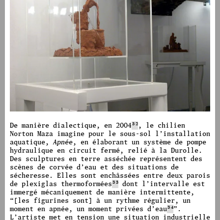
image #1382
image #1384
De manière dialectique, en 2004
32
,
le chilien
Norton Maza imagine pour le sous-sol l’installation
aquatique,
Apnée
, en élaborant un système de pompe
hydraulique en circuit fermé, relié à la Durolle.
Des sculptures en terre asséchée représentent des
scènes de corvée d’eau et des situations de
sécheresse.
Elles sont enchâssées entre deux parois
de plexiglas thermoformées
33
dont l’intervalle est
immergé mécaniquement de manière intermittente,
“
[les figurines sont] à un rythme régulier, un
moment en apnée, un moment privées d’eau
34
”.
L’artiste met en tension une situation industrielle