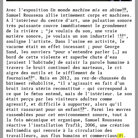
image #1202
image #1587
Avec l’exposition
Un monde machine mis en abîme
10
,
Samuel Rousseau allie intimement corps et machines.
A l’intérieur du centre d’art, une pulsation sonore
très puissante couvre immédiatement le grondement
de la rivière ;
“je voulais du son, une vraie
matière sonore, je voulais un son industriel !
11
”,
souligne l'artiste. Dans l’usine en activité, le
vacarme était en effet incessant ; pour George
Sand, les ouvriers
“pour s’entendre parler […] au
bord de cette violente et superbe chute d’eau
[avaient l’habitude] de saisir la parole humaine à
travers le bruit continuel des marteaux, le cri
aigre des outils et le sifflement de la
fournaise
12
”. Mais en 2012, au rez-de-chaussée du
bâtiment réhabilité, “il s’agissait en fait d’un
bruit intra utérin reconstitué – qui correspond à
ce que le fœtus entend, mais de l’intérieur.
Le son
était perçu par les visiteurs adultes comme
agressif, et difficile à supporter, alors qu’il
était rassurant pour un enfant
13
”.
Parmi les œuvres
rassemblées pour cet environnement sonore, tout à
la fois mécanique et organique, Samuel Rousseau
réactive l’installation
Trafik
, 2006, une création
multimédia qui renvoie à la circulation des
travailleurs, aux flux humains et commerciaux
(D)
.