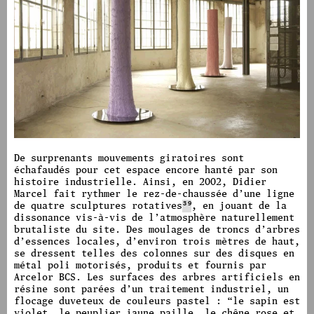
image #1593
De surprenants mouvements giratoires sont
échafaudés pour cet espace encore hanté par son
histoire industrielle.
Ainsi, en 2002, Didier
Marcel fait rythmer le rez-de-chaussée d’une ligne
de quatre sculptures rotatives
39
,
en jouant de la
dissonance vis-à-vis de l’atmosphère naturellement
brutaliste du site. Des moulages de troncs d’arbres
d’essences locales, d’environ trois mètres de haut,
se dressent telles des colonnes sur des disques en
métal poli motorisés, produits et fournis par
Arcelor BCS. Les surfaces des arbres artificiels en
résine sont parées d’un traitement industriel, un
flocage duveteux de couleurs pastel :
“
le sapin est
violet, le peuplier jaune paille, le chêne rose et