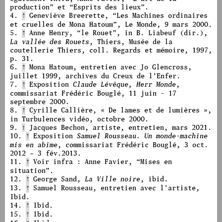
production
”
et
“
Esprits des lieux
”
.
4.
↑
Geneviève Breerette,
“
Les Machines ordinaires
et cruelles de Mona Hatoum
”
, Le Monde, 9 mars 2000.
5.
↑
Anne Henry,
“
le Rouet”, in B. Liabeuf (dir.),
La vallée des Rouets
, Thiers, Musée de la
coutellerie Thiers, coll. Regards et mémoire, 1997,
p. 31.
6.
↑
Mona Hatoum, entretien avec Jo Glencross,
juillet 1999, archives du Creux de l’Enfer.
7.
Exposition
↑
Claude Lévêque, Herr Monde
,
commissariat Frédéric Bouglé, 11 juin - 17
septembre 2000.
8.
↑
Cyrille Callière, « De lames et de lumières »,
in Turbulences vidéo, octobre 2000.
9.
↑
Jacques Bechon, artiste, entretien, mars 2021.
10.
↑
Exposition
Samuel Rousseau. Un monde-machine
mis en abîme
, commissariat Frédéric Bouglé, 3 oct.
2012 – 3 fév.2013.
11.
Voir infra : Anne Favier, “Mises en
↑
situation
”
.
12.
↑
George Sand,
La Ville noire
, ibid.
13.
↑
Samuel Rousseau, entretien avec l’artiste,
Ibid.
14.
↑
Ibid.
15.
↑
Ibid.