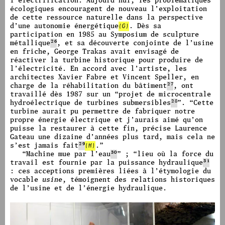
l’électrification.
Aujourd’hui, les problématiques
écologiques encouragent de nouveau l’exploitation
de cette ressource naturelle dans la perspective
d’une autonomie énergétique
(G)
.
Dès sa
participation en 1985 au Symposium de sculpture
métallique
26
,
et sa découverte conjointe de l’usine
en friche, George Trakas avait envisagé de
réactiver la turbine historique pour produire de
l’électricité.
En accord avec l’artiste, les
architectes Xavier Fabre et Vincent Speller, en
charge de la réhabilitation du bâtiment
27
,
ont
travaillé dès 1987 sur un
“
projet de microcentrale
hydroélectrique de turbines submersibles
28
”.
“
Cette
turbine aurait pu permettre de fabriquer notre
propre énergie électrique et j’aurais aimé qu’on
puisse la restaurer à cette fin, précise Laurence
Gateau une dizaine d’années plus tard, mais cela ne
s’est jamais fait
29
(H)
.
”
“
Machine mue par l’eau
30
”
;
“
lieu où la force du
travail est fournie par la puissance hydraulique
31
: ces acceptions premières liées à l’étymologie du
vocable
usine
, témoignent des relations historiques
de l’usine et de l’énergie hydraulique.