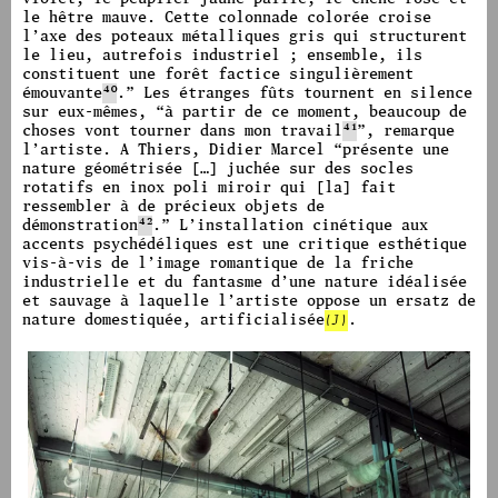
le hêtre mauve. Cette colonnade colorée croise
l’axe des poteaux métalliques gris qui structurent
le lieu, autrefois industriel ; ensemble, ils
constituent une forêt factice singulièrement
émouvante
40
.
”
Les étranges fûts tournent en silence
sur eux-mêmes,
“
à partir de ce moment, beaucoup de
choses vont tourner dans mon travail
41
”,
remarque
l’artiste.
A Thiers, Didier Marcel
“
présente une
nature géométrisée […] juchée sur des socles
rotatifs en inox poli miroir qui [la] fait
ressembler à de précieux objets de
démonstration
42
.
”
L’installation cinétique aux
accents psychédéliques est une critique esthétique
vis-à-vis de l’image romantique de la friche
industrielle et du fantasme d’une nature idéalisée
et sauvage à laquelle l’artiste oppose un ersatz de
nature domestiquée
, artificialisée
(J)
.