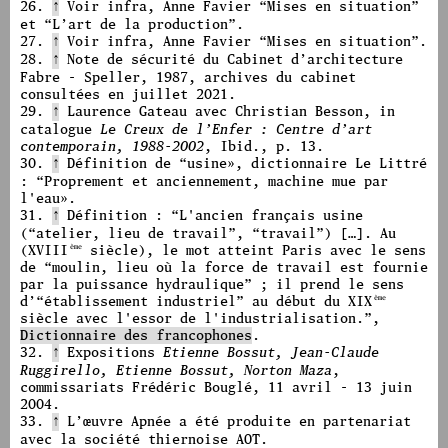
26.
↑
Voir infra, Anne Favier
“
Mises en situation
”
et
“
L’art de la production
”
.
27.
↑
Voir infra, Anne Favier
“
Mises en situation
”
.
28.
↑
Note de sécurité du Cabinet d’architecture
Fabre - Speller, 1987, archives du cabinet
consultées en juillet 2021.
29.
↑
Laurence Gateau avec Christian Besson, in
catalogue
Le Creux de l’Enfer : Centre d’art
contemporain, 1988-2002
, Ibid., p. 13.
30.
↑
Définition de
“
usine», dictionnaire Le Littré
:
“
Proprement et anciennement, machine mue par
l'eau».
31.
↑
Définition :
“
L'ancien français usine
(
“
atelier, lieu de travail
”
,
“
travail
”
) […]. Au
(XVIII
siècle), le mot atteint Paris avec le sens
ème
de
“
moulin, lieu où la force de travail est fournie
par la puissance hydraulique
”
; il prend le sens
d’
“
établissement industriel
”
au début du XIX
ème
siècle avec l'essor de l'industrialisation.
”
,
Dictionnaire des francophones
.
32.
↑
Expositions
Etienne Bossut, Jean-Claude
Ruggirello, Etienne Bossut, Norton Maza
,
commissariats Frédéric Bouglé, 11 avril - 13 juin
2004.
33.
↑
L’œuvre Apnée a été produite en partenariat
avec la société thiernoise AOT.