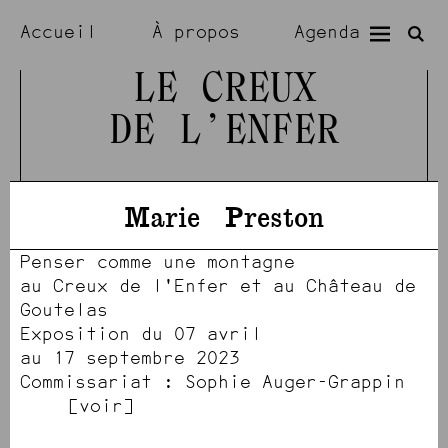
Accueil
À propos
Agenda
Expositions
Résidences
LE CREUX
DE L’ENFER
Visiter
Artistes
Marie
Preston
Penser comme une montagne
au Creux de l'Enfer et au Château de
Goutelas
Exposition du 07 avril
au 17 septembre 2023
Commissariat : Sophie Auger-Grappin
voir