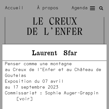
Accueil
À propos
Agenda
Expositions
Résidences
LE CREUX
DE L’ENFER
Visiter
Artistes
Laurent
Sfar
Penser comme une montagne
au Creux de l'Enfer et au Château de
Goutelas
Exposition du 07 avril
au 17 septembre 2023
Commissariat : Sophie Auger-Grappin
voir