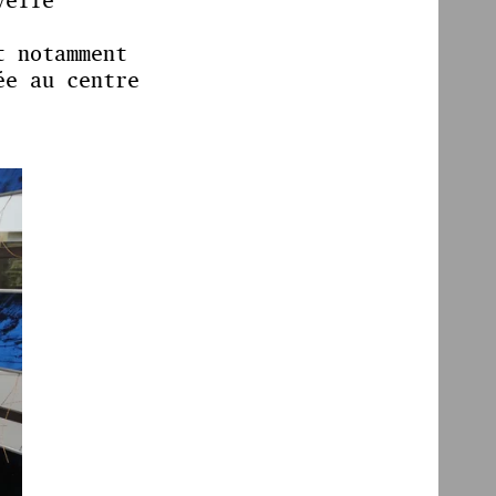
velle
t notamment
ée au centre