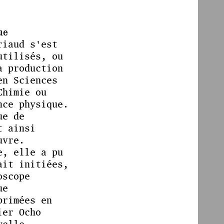
ue
riaud s'est
utilisés, ou
a production
en Sciences
Chimie ou
nce physique.
ue de
t ainsi
uvre.
e, elle a pu
ait initiées,
oscope
ue
primées en
ier Ocho