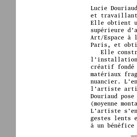
Lucie Douriau
et travaillan
Elle obtient 
supérieure d’
Art/Espace à 
Paris, et obt
Elle const
l’installatio
créatif fondé
matériaux fra
nuancier. L’e
l’artiste art
Douriaud pose
(moyenne mont
L’artiste s’e
gestes lents 
à un bénéfice