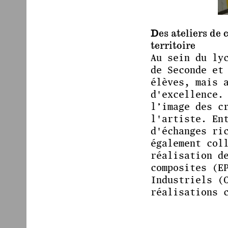
Des ateliers de 
territoire
Au sein du ly
de Seconde et
élèves, mais 
d'excellence.
l’image des c
l'artiste. En
d'échanges ri
également col
réalisation d
composites (E
Industriels (
réalisations 