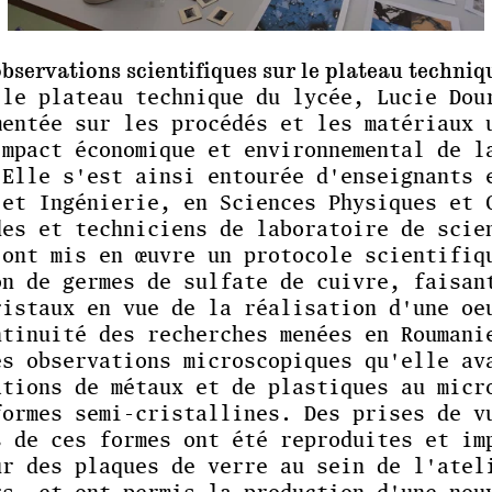
bservations scientifiques sur le plateau techniq
 le plateau technique du lycée, Lucie Dou
mentée sur les procédés et les matériaux 
impact économique et environnemental de l
 Elle s'est ainsi entourée d'enseignants 
 et Ingénierie, en Sciences Physiques et 
des et techniciens de laboratoire de scie
 ont mis en œuvre un protocole scientifiq
on de germes de sulfate de cuivre, faisan
ristaux en vue de la réalisation d'une oe
ntinuité des recherches menées en Roumani
es observations microscopiques qu'elle av
ations de métaux et de plastiques au micr
formes semi-cristallines. Des prises de v
s de ces formes ont été reproduites et im
ur des plaques de verre au sein de l'atel