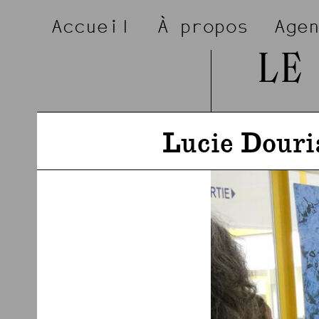
Accueil
À propos
Age
LE
Lucie Dour