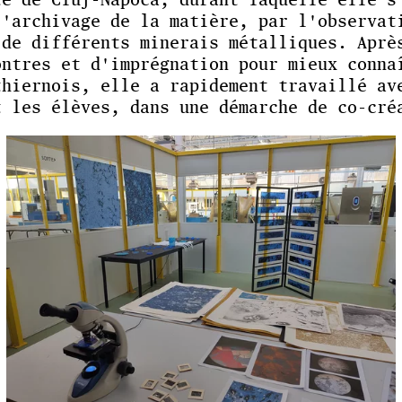
l'archivage de la matière, par l'observat
 de différents minerais métalliques. Aprè
ontres et d'imprégnation pour mieux conna
thiernois, elle a rapidement travaillé av
t les élèves, dans une démarche de co-cré