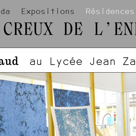
nda
Expositions
Résidences
 CREUX DE L’EN
iaud
au Lycée Jean Za