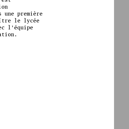
ion
s une première
ître le lycée
ec l'équipe
ation.