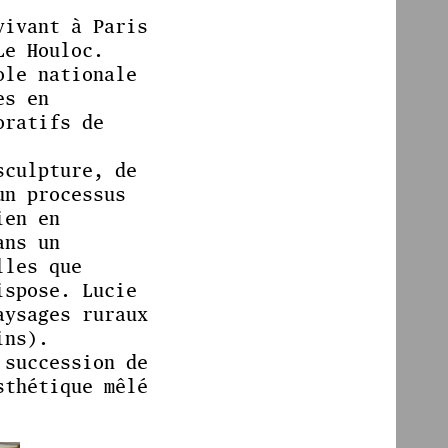
vivant à Paris
Le Houloc.
ole nationale
es en
oratifs de
sculpture, de
un processus
ien en
ans un
lles que
ispose. Lucie
aysages ruraux
ins).
 succession de
sthétique mêlé