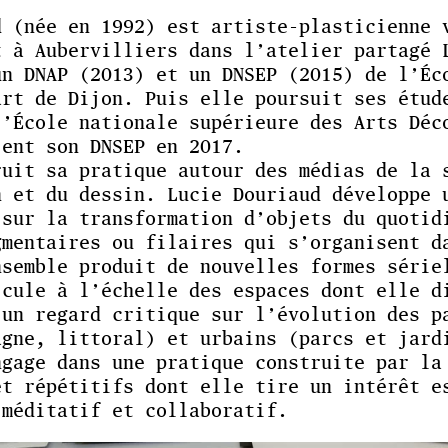
d (née en 1992) est artiste-plasticienne 
t à Aubervilliers dans l’atelier partagé 
un DNAP (2013) et un DNSEP (2015) de l’Éc
art de Dijon. Puis elle poursuit ses étud
l’École nationale supérieure des Arts Déc
ient son DNSEP en 2017.
ruit sa pratique autour des médias de la 
n et du dessin. Lucie Douriaud développe 
 sur la transformation d’objets du quotid
gmentaires ou filaires qui s’organisent d
nsemble produit de nouvelles formes série
icule à l’échelle des espaces dont elle d
 un regard critique sur l’évolution des p
agne, littoral) et urbains (parcs et jard
ngage dans une pratique construite par la
et répétitifs dont elle tire un intérêt e
 méditatif et collaboratif.