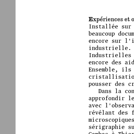
Expériences et o
Installée sur
beaucoup docu
encore sur l'
industrielle.
Industrielles
encore des ai
Ensemble, ils
cristallisati
pousser des c
Dans la co
approfondir l
avec l'observ
révélant des 
microscopique
sérigraphie s