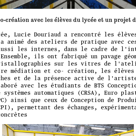
co-création avec les élèves du lycée et un projet 
cée, Lucie Douriaud a rencontré les élève
 a animé des ateliers de pratique avec ce
aussi les internes, dans le cadre de l'in
 Ensemble, ils ont fabriqué un pavage géo
ristallographies sur les vitres de l'atel
tre médiation et co- création, les élèves
ches et de la présence active de l'artist
laboré avec les étudiants de BTS Concepti
e systèmes automatiques (CRSA), Euro plas
PC) ainsi que ceux de Conception de Produ
CPI), permettant des échanges, expériment
concrètes