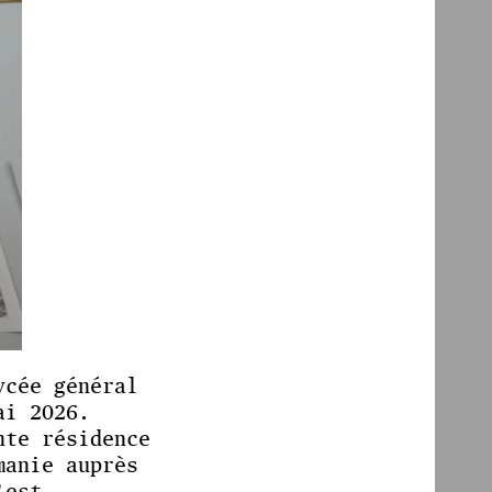
ycée général
ai 2026.
nte résidence
manie auprès
'est