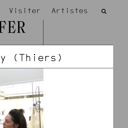
Visiter
Artistes
FER
y (Thiers)