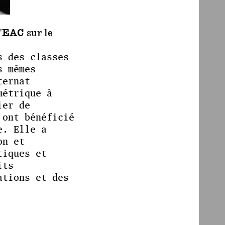
d'EAC sur le
s des classes
s mêmes
ternat
métrique à
ier de
 ont bénéficié
e. Elle a
on et
tiques et
its
ations et des