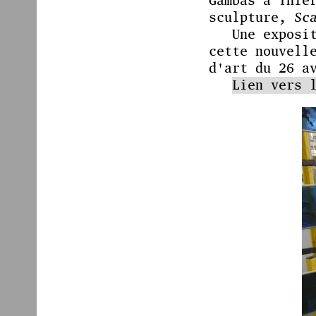
Gambas à Thie
sculpture,
Sc
Une exposi
cette nouvell
d'art du 26 a
Lien vers 