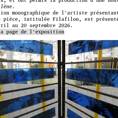
rs, et ont permis la production d'une nou
alène
.
tion monographique de l'artiste présentan
e pièce, intitulée Filafilon, est présent
vril au 20 septembre 2026.
la page de l'exposition
Scalène