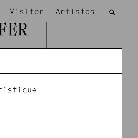
Visiter
Artistes
FER
tistique