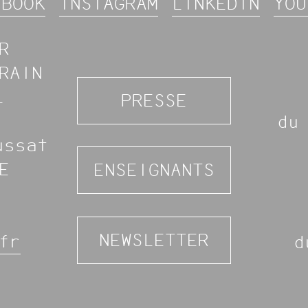
EBOOK
INSTAGRAM
LINKEDIN
YOU
R
RAIN
L
PRESSE
du
ussat
E
ENSEIGNANTS
NEWSLETTER
fr
d