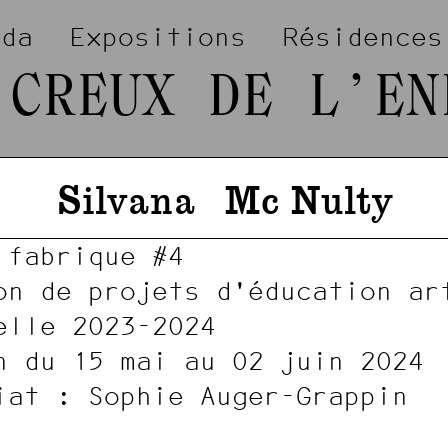
nda
Expositions
Résidences
 CREUX DE L’EN
Silvana
Mc Nulty
 fabrique #4
on de projets d'éducation ar
elle 2023-2024
n du 15 mai au 02 juin 2024
iat : Sophie Auger-Grappin