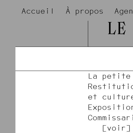
Accueil
À propos
Age
LE
La petite
Restituti
et cultur
Expositio
Commissar
voir