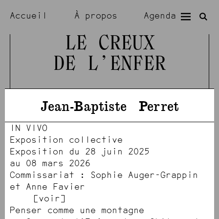
Accueil
À propos
Agenda
Expositions
Résidences
LE CREUX
DE L’ENFER
Visiter
Artistes
Jean-Baptiste
Perret
IN VIVO
Exposition collective
Exposition du 28 juin 2025
au 08 mars 2026
Commissariat : Sophie Auger-Grappin
et Anne Favier
voir
Penser comme une montagne